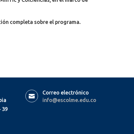
ción completa sobre el programa.
Correo electrónico

bia
info@escolme.edu.co
– 39