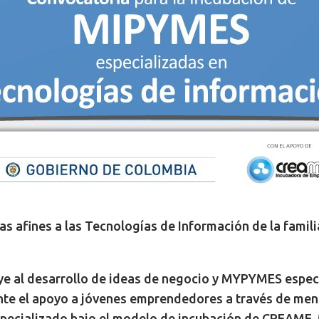
as afines a las Tecnologías de Información de la famil
e al desarrollo de ideas de negocio y MYPYMES especia
ante el apoyo a jóvenes emprendedores a través de me
pecializado bajo el modelo de incubación de CREAME, M