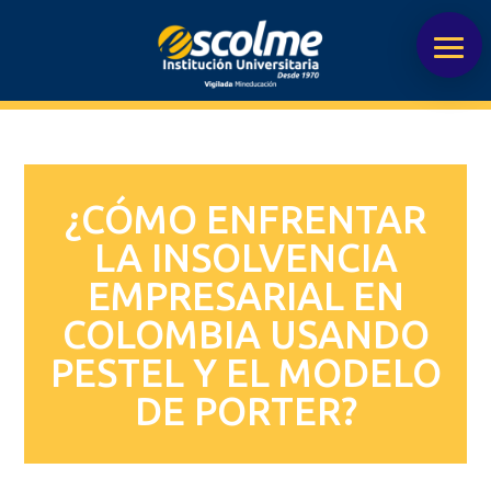
¿CÓMO ENFRENTAR
LA INSOLVENCIA
EMPRESARIAL EN
COLOMBIA USANDO
PESTEL Y EL MODELO
DE PORTER?