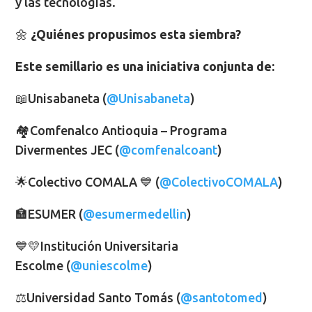
y las tecnologías.
🌼
¿Quiénes propusimos esta siembra?
Este semillario es una iniciativa conjunta de:
📖Unisabaneta (
@Unisabaneta
)
🏘️Comfenalco Antioquia – Programa
Divermentes JEC (
@comfenalcoant
)
🌟Colectivo COMALA 💙 (
@ColectivoCOMALA
)
🏣ESUMER (
@esumermedellin
)
💙💛Institución Universitaria
Escolme (
@uniescolme
)
⚖️Universidad Santo Tomás (
@santotomed
)